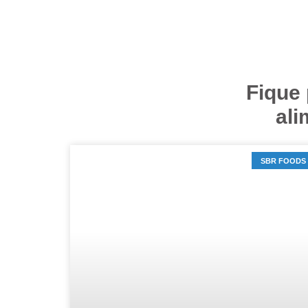
Fique 
ali
SBR FOODS