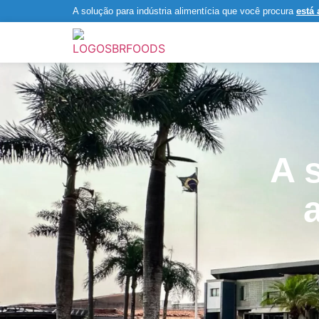
A solução para indústria alimentícia que você procura
está 
A 