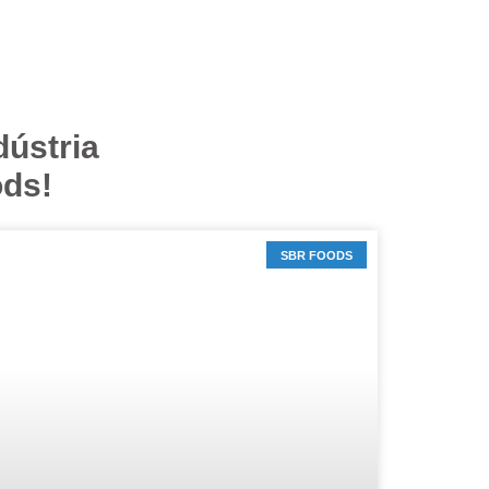
dústria
ds!
SBR FOODS