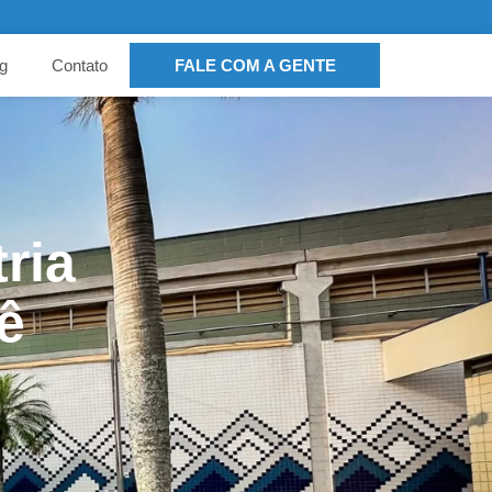
g
Contato
FALE COM A GENTE
ria
ê