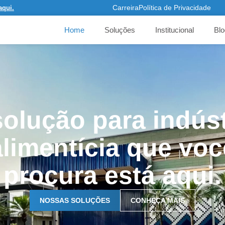
Carreira
Política de Privacidade
aqui.
Home
Soluções
Institucional
Blo
solução para indúst
alimentícia que voc
procura está aqui.
NOSSAS SOLUÇÕES
CONHEÇA MAIS