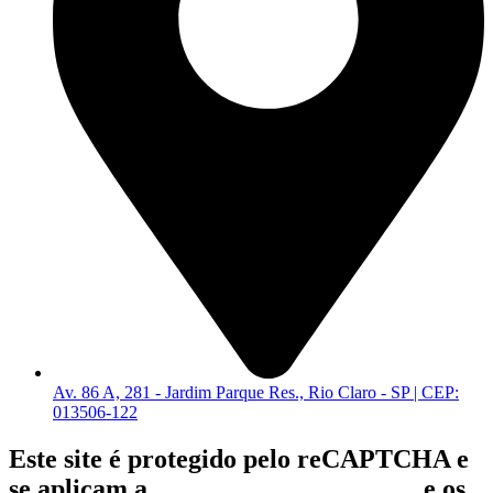
Av. 86 A, 281 - Jardim Parque Res., Rio Claro - SP | CEP:
013506-122
Este site é protegido pelo reCAPTCHA e
se aplicam a
Política de Privacidade
e os