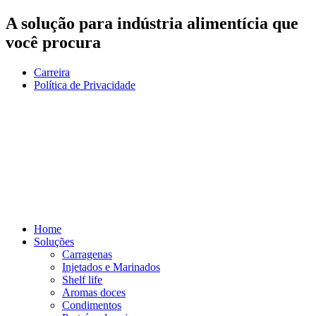
Ir
A solução para indústria alimentícia que
para
você procura
está aqui.
o
conteúdo
Carreira
Política de Privacidade
Home
Soluções
Carragenas
Injetados e Marinados
Shelf life
Aromas doces
Condimentos