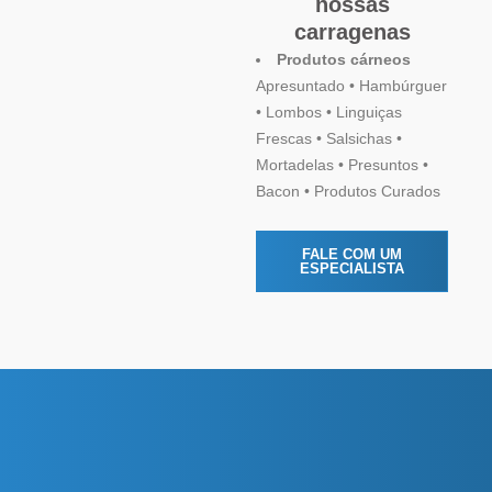
nossas
carragenas
Produtos cárneos
Apresuntado • Hambúrguer
• Lombos • Linguiças
Frescas • Salsichas •
Mortadelas • Presuntos •
Bacon • Produtos Curados
FALE COM UM
ESPECIALISTA