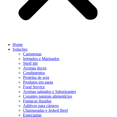
Home
Soluções
Carragenas
Injetados e Marinados
Shelf life
Aromas doces
Condimentos
Proteína de soja
Produtos em pasta
Food Service
Aromas salgados e Saborizantes
Corantes naturais alimentícios
Fumaças líquidas
Aditivos para cárneos
Charqueadas e Jerked Beef
Especiarias