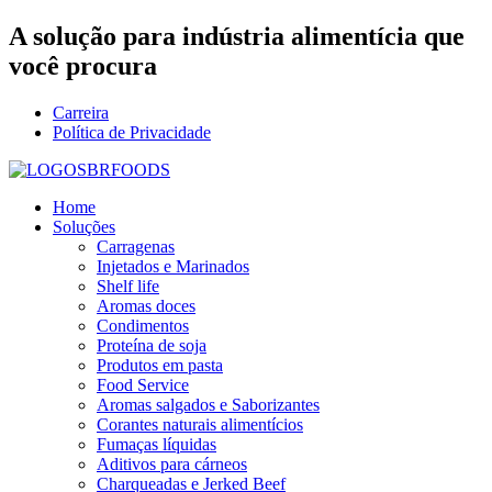
Ir
A solução para indústria alimentícia que
para
você procura
está aqui.
o
conteúdo
Carreira
Política de Privacidade
Home
Soluções
Carragenas
Injetados e Marinados
Shelf life
Aromas doces
Condimentos
Proteína de soja
Produtos em pasta
Food Service
Aromas salgados e Saborizantes
Corantes naturais alimentícios
Fumaças líquidas
Aditivos para cárneos
Charqueadas e Jerked Beef