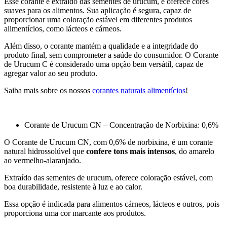
Esse corante é extraído das sementes de urucum, e oferece cores
suaves para os alimentos. Sua aplicação é segura, capaz de
proporcionar uma coloração estável em diferentes produtos
alimentícios, como lácteos e cárneos.
Além disso, o corante mantém a qualidade e a integridade do
produto final, sem comprometer a saúde do consumidor. O Corante
de Urucum C é considerado uma opção bem versátil, capaz de
agregar valor ao seu produto.
Saiba mais sobre os nossos
corantes naturais alimentícios
!
Corante de Urucum CN – Concentração de Norbixina: 0,6%
O Corante de Urucum CN, com 0,6% de norbixina, é um corante
natural hidrossolúvel que
confere tons mais intensos
, do amarelo
ao vermelho-alaranjado.
Extraído das sementes de urucum, oferece coloração estável, com
boa durabilidade, resistente à luz e ao calor.
Essa opção é indicada para alimentos cárneos, lácteos e outros, pois
proporciona uma cor marcante aos produtos.